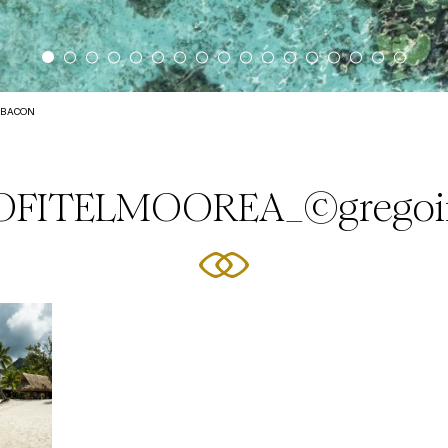
EBACON
OFITELMOOREA_©gregoir