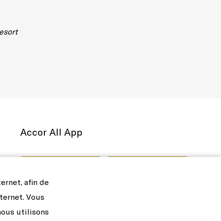
esort
Accor All App
ernet, afin de
nternet. Vous
nous utilisons