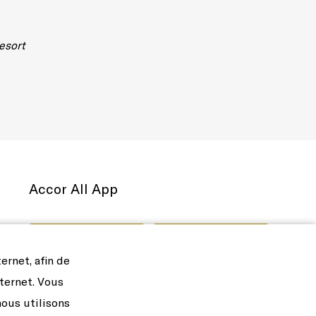
esort
Accor All App
ernet, afin de
nternet. Vous
nous utilisons