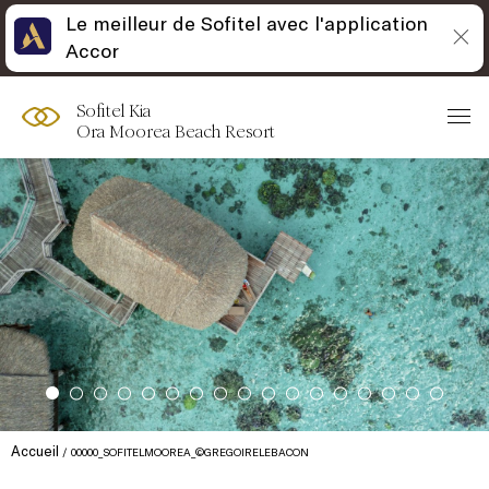
Le meilleur de Sofitel avec l'application
Accor
Sofitel Kia
Ora Moorea Beach Resort
Accueil
00000_SOFITELMOOREA_©GREGOIRELEBACON